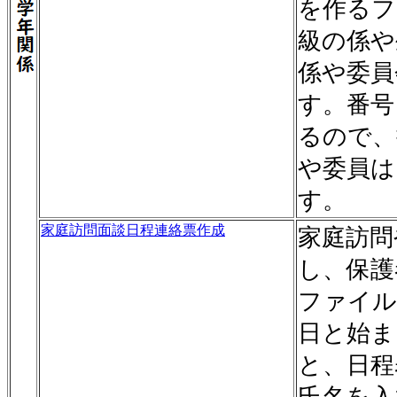
を作るフ
級の係や
係や委員
す。番号
るので、
や委員は
す。
家庭訪問面談日程連絡票作成
家庭訪問
し、保護
ファイル
日と始ま
と、日程