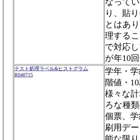
なってい
り、貼り
とはあり
理するこ
で対応し
が年10
テスト処理ラベル&ヒストグラム
学年・学
R040715
階値・1
様々な計
ろな種類
個票、学
刷用デー
能な限り