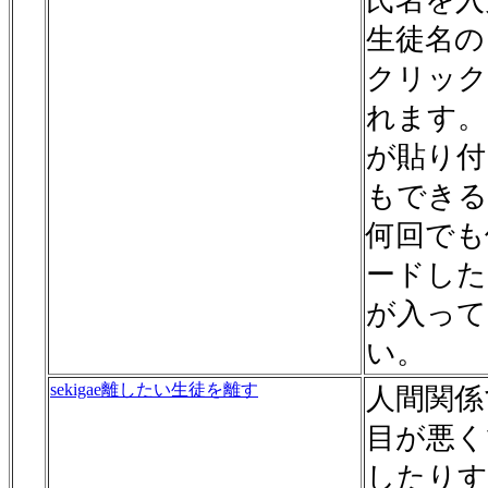
氏名を入
生徒名の
クリック
れます。
が貼り付
もできる
何回でも
ードした
が入って
い。
sekigae離したい生徒を離す
人間関係
目が悪く
したりす