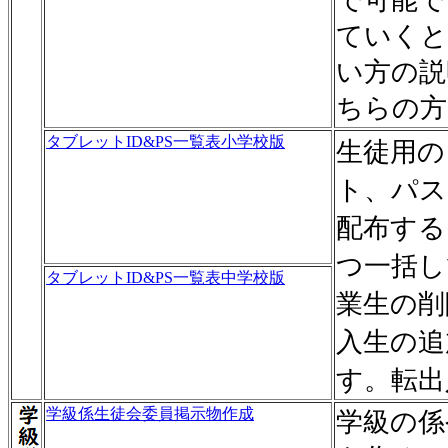
で可能で
ていくと
い方の説
ちらの方
タブレットID&PS一覧表小学校版
生徒用の
ト、パス
配布する
つ一括し
タブレットID&PS一覧表中学校版
業生の削
入生の追
す。転出
学級係生徒会委員掲示物作成
学級の係