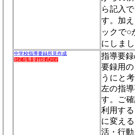
ら記入で
す。加え
ックで○
にしまし
中学校指導要録所見作成
指導要録
対応指導要録様式PDF
要録用の
うにと考
左の指導
す。ご確
利用する
に変える
活・行動