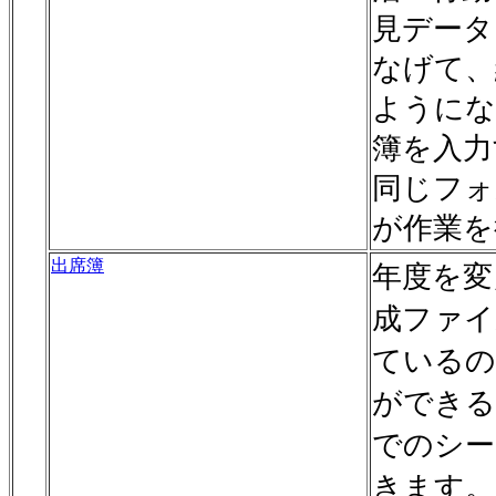
見データ
なげて、
ようにな
簿を入力
同じフォ
が作業を
出席簿
年度を変
成ファイ
ているの
ができる
でのシー
きます。