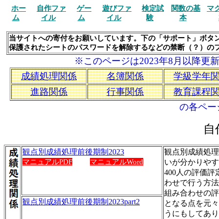
ホー
自作ファ
ゲー
遊びファ
検定試
関数の基
マ
ム
イル
ム
イル
験
本
当サイトへの寄付をお願いしています。下の「サポート」ボタ
保護されたシートのパスワードを解除するなどの禁断（？）の
※このページは2023年8月以降
成績処理関係
名簿関係
学級学年
進路関係
行事関係
教育課程
の各ペー
自
観点別成績処理前後期制2023
観点別成績処理
マニュアルPDF
マニュアルWord
いが分かりやす
400人の評価
わせで行う方法
組み合わせの評
観点別成績処理前後期制2023part2
となる点を元々
うにもしてあり