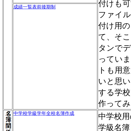
付けも可
成績一覧表前後期制
ファイル
付け用の
て、そこ
タンでデ
っていま
トも用意
いと思い
する学校
作ってみ
中学校学級学年全校名簿作成
中学校用
学級名簿