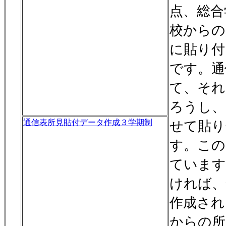
点、総合
校からの
に貼り付
です。通
て、それ
ろうし、
通信表所見貼付データ作成３学期制
せて貼り
す。この
ています
ければ、
作成され
からの所