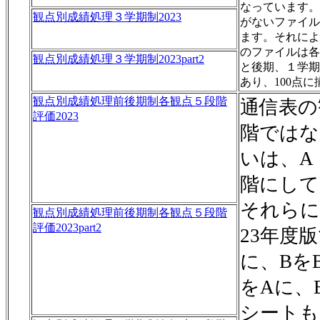
なっています。
観点別成績処理３学期制2023
がないファイル
ます。それによ
のファイルは各
観点別成績処理３学期制2023part2
と後期、１学期
あり、100点
観点別成績処理前後期制各観点５段階
通信表の
評価2023
階ではな
いは、A
階にして
それらに
観点別成績処理前後期制各観点５段階
評価2023part2
23年度
に、Bを
をAに、
シートも