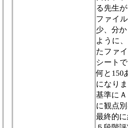
る先生が
ファイル
少、分か
ように、
たファイ
シートで
何と15
になりま
基準にＡ
に観点別
最終的に
５段階評