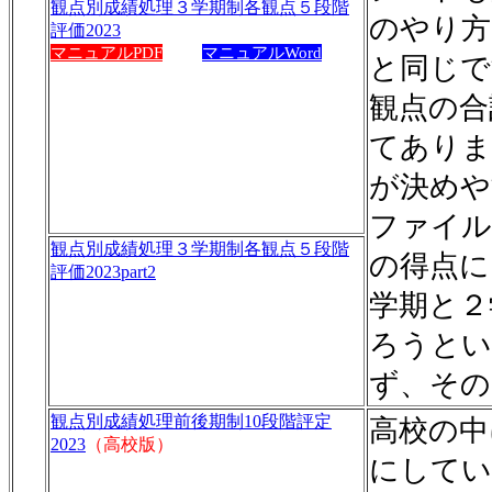
観点別成績処理３学期制各観点５段階
のやり方
評価2023
マニュアルPDF
マニュアルWord
と同じで
観点の合
てありま
が決めや
ファイル
観点別成績処理３学期制各観点５段階
の得点に
評価2023part2
学期と２
ろうとい
ず、その
観点別成績処理前後期制10段階評定
高校の中
2023
（高校版）
にしてい