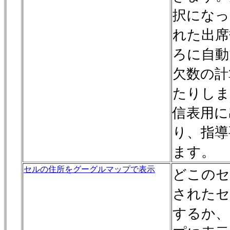
択になっ
れた出席
ろに自動
欠数の計
たりしま
信表用に
り、指導
ます。
セルの住所をグーグルマップで表示
どこのセ
されたセ
するか、