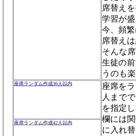
席替えを
学習が盛
今、頻繁
席替えは
そんな席
生徒の前
うのも楽
座席ランダム作成36人以内
座席をラ
人までで
を指定し
欄には関
座席ランダム作成42人以内
に入れ替