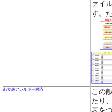
ァイ
す。
献立表アレルギー対応
この
たり
表を