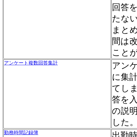
回答
たな
まと
間は
こと
アンケート複数回答集計
アン
に集
てし
答を
の説
した
勤務時間記録簿
出勤時