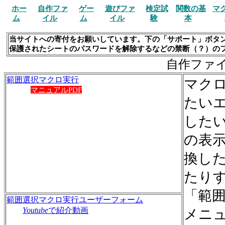
ホー
自作ファ
ゲー
遊びファ
検定試
関数の基
マ
ム
イル
ム
イル
験
本
当サイトへの寄付をお願いしています。下の「サポート」ボタ
保護されたシートのパスワードを解除するなどの禁断（？）の
自作ファ
範囲選択マクロ実行
マク
マニュアルPDF
たい
した
の表
換し
たり
「範
範囲選択マクロ実行ユーザーフォーム
Youtube
で紹介動画
メニ