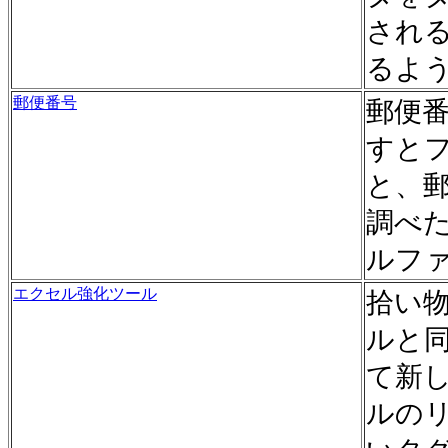
され
るよ
郵便番号
郵便
すと
と、
調べ
ルフ
エクセル強化ツール
拾い
ルと
て新
ルの