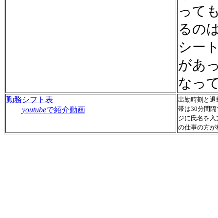
って
るの
シー
があ
なっ
勤務シフト表
出勤時刻と退
帯は30分間
youtube
で紹介動画
ジに氏名を入
の仕事の方が