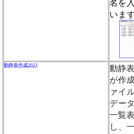
名を
いま
動静表作成2023
動静
が作
ァイ
デー
一覧
し、