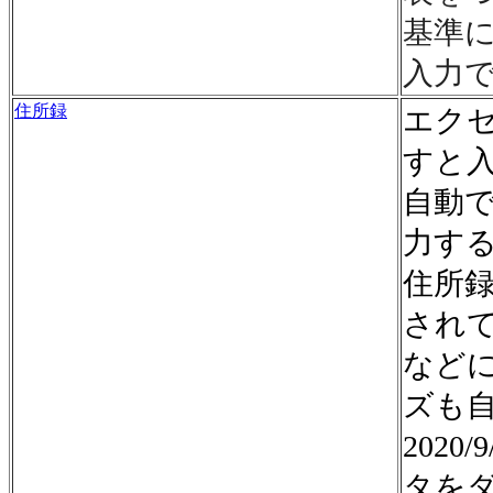
基準
入力
住所録
エク
すと
自動
力す
住所
され
など
ズも
2020/9
タを