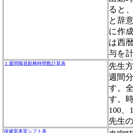
ると
と辞
に作
は西
与を
１週間職員勤務時間数計算表
先生
週間
す。
す。時
100
先生
保健室来室シフト表