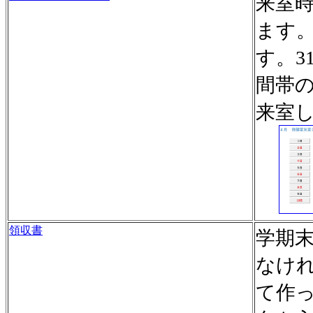
来室
ます
す。
間帯
来室
領収書
学期
なけ
て作