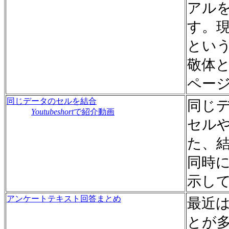
アル
す。
とい
敬体
ペー
同じデータのセルを結合
同じ
Youtubeshort
で紹介動画
セル
た、
同時に
示し
アンケートテキスト回答まとめ
最近は
とが