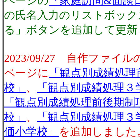
ページの
「家庭訪問&面談
の氏名入力のリストボック
る」ボタンを追加して更新
2023/09/27 自作ファ
ページに
「観点別成績処理
校」
、
「観点別成績処理３
「観点別成績処理前後期制項
校」
、
「観点別成績処理３学
価小学校」
を追加しました