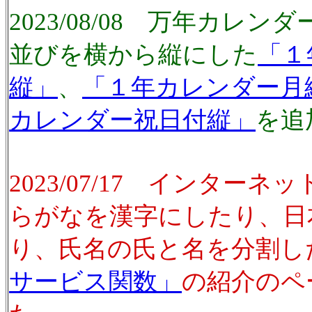
2023/08/08 万年カレ
並びを横から縦にした
「１
縦」
、
「１年カレンダー月
カレンダー祝日付縦」
を追
2023/07/17 インター
らがなを漢字にしたり、日
り、氏名の氏と名を分割し
サービス関数」
の紹介のペ