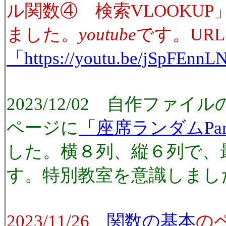
ル関数④ 検索VLOOKU
ました。
youtube
です。UR
「https://youtu.be/jSpFEnn
2023/12/02 自作ファ
ページに
「座席ランダムPar
した。横８列、縦６列で、
す。特別教室を意識しまし
2023/11/26
関数の基本
の