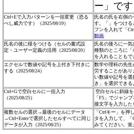
ー」です
Ctrl+Eで入力パターンを一括変更（恐る
氏名の氏を右側の
べし威力です）（2025/08/19）
す。「」をつけるとす
フンを入れて「C
動画
氏名の後に様をつける（セルの書式設
氏名の後ろに一気
定・ユーザー定義の活用（2025/08/20）
種類のところに「
を入れることもで
エクセルで数値や記号を上付き下付きに
数学や理科の先生
する（2025/08/24）
労することがあり
い数値や記号を選
き」を選択できる
Ctrl+Gで空白セルに一括入力
空白セルに斜線を
（2025/08/25）
「F5」でジャン
接文字を入力した
複数セルの選択→最後のセルにデータ
「Ctrlキー」
→Ctrl+Enterで選択したセルすべてに同じ
タを入力して、「C
データが入力（2025/08/25）
みてください。覚