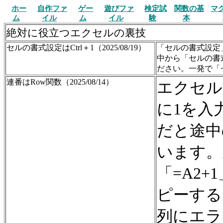
ホー
自作ファ
ゲー
遊びファ
検定試
関数の基
マ
ム
イル
ム
イル
験
本
絶対に役立つエクセルの裏技
セルの書式設定はCtrl＋1（2025/08/19）
「セルの書式設定
中から「セルの書
ださい。一発で「
連番はRow関数（2025/08/14）
エクセル
に1を入
だと途中
います。
「=A2
ピーする
列にエラ